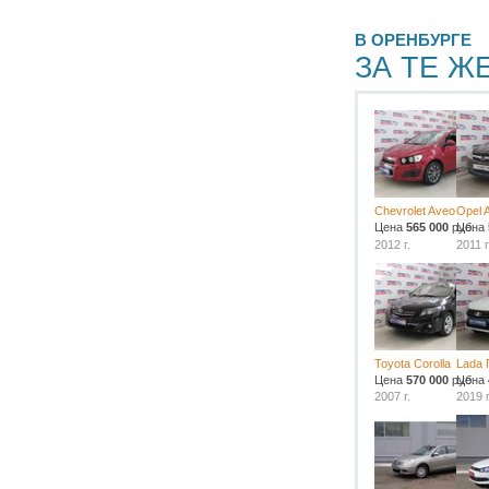
В ОРЕНБУРГЕ
ЗА ТЕ Ж
Chevrolet Aveo
Opel 
Цена
565 000
руб.
Цена
2012 г.
2011 г
Toyota Corolla
Lada 
Цена
570 000
руб.
Цена
2007 г.
2019 г