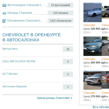
Фотогалерея Chevrolet Lacetti
19 фотографий
Обзоры Chevrolet
120 обзоров
Объявления Chevrolet Lacetti
1422 объявления
Chevrolet...
Chevro
Цена
339 900
руб.
Цена
2010 г.
2008 г
CHEVROLET В ОРЕНБУРГЕ
В АВТОСАЛОНАХ
Вектор-Авто
15
Chevrolet...
Chevro
ООО АВТОСАЛОН ВОЯЖ
4
Цена
369 999
руб.
Цена
2011 г.
2009 г
АСТ-Моторс
2
Автосалон Евразия
1
Chevrolet...
Chevro
Цена
279 000
руб.
Цена
Автосалоны Chevrolet
2009 г.
2007 г
Все объявл