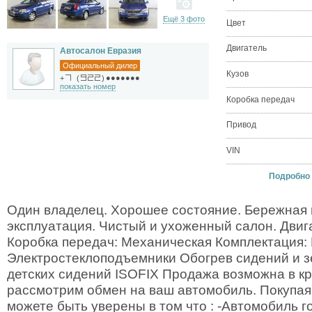
Ещё 3 фото
Цвет
Двигатель
Автосалон Евразия
Официальный дилер
Кузов
●●●●●●●
+
(
)
показать номер
Коробка передач
Привод
VIN
Подробно о
Один владелец. Хорошее состояние. Бережная 
эксплуатация. Чистый и ухоженный салон. Двигат
Коробка передач: Механическая Комплектация:
Электростеклоподъемники Обогрев сидений и з
детских сидений ISOFIX Продажа возможна в кре
рассмотрим обмен на ваш автомобиль. Покупая
можете быть уверены в том что : -Автомобиль г