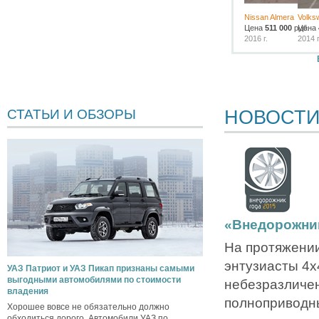
Nissan Almera
Volks
Цена
511 000
руб.
Цена
2016 г.
2014 г
НОВОСТ
СТАТЬИ И ОБЗОРЫ
«Внедорожник
На протяжении
энтузиасты 4х4
УАЗ Патриот и УАЗ Пикап признаны самыми
выгодными автомобилями по стоимости
небезразличе
владения
полноприводн
Хорошее вовсе не обязательно должно
обходиться дорого. Автомобили УАЗ по